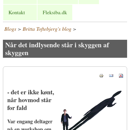
Kontakt
Fleksiba.dk
Blogs
>
Britta Toftebjerg's blog
>
Når det indlysende står i skyggen af
skyggen
- det er ikke kønt,
når hovmod står
for fald
Var engang deltager
på en workshop om