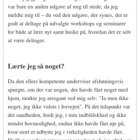
var bare en anden udgave af mig til stede, da jeg
meldte mig til – du ved den udgave, der synes, det er
godt at deltage på udvalgte workshops og seminarer
for både at lære nyt samt huske på, hvordan det er selv
at være deltager.
Lærte jeg så noget?
Da den ellers kompetente underviser afslutningsvis
spurgte, om der var nogen, der havde fået noget med
hjem, tænkte jeg arrogant ved mig selv: "Ja men ikke
noget, jeg ikke vidste i forvejen". På det tidspunkt var
det sandheden, fordi jeg, i min indbildskhed og ikke
mindst hovmodighed, endnu ikke havde fået øje på,
hvor stort et udbytte jeg i virkeligheden havde fået.
Hvilket er yderst interessant set i lyset af, jeg altid gør