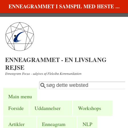
Gå til hovedindhold
ENNEAGRAMMET I SAMSPIL MED HESTE ...
ENNEAGRAMMET - EN LIVSLANG
REJSE
Enneagram Focus - udgives af Fleksiba Kommunikation
Søg
Søgefelt
Main menu
Forside
Uddannelser
Workshops
Artikler
Enneagram
NLP