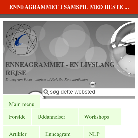
Gå til hovedindhold
ENNEAGRAMMET I SAMSPIL MED HESTE ...
ENNEAGRAMMET - EN LIVSLANG
REJSE
Enneagram Focus - udgives af Fleksiba Kommunikation
Søg
Søgefelt
Main menu
Forside
Uddannelser
Workshops
Artikler
Enneagram
NLP