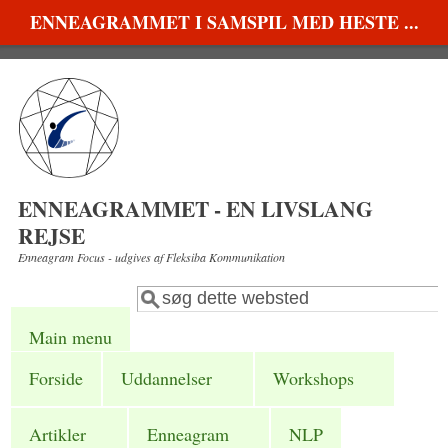
Gå til hovedindhold
ENNEAGRAMMET I SAMSPIL MED HESTE ...
ENNEAGRAMMET - EN LIVSLANG
REJSE
Enneagram Focus - udgives af Fleksiba Kommunikation
Søg
Søgefelt
Main menu
Forside
Uddannelser
Workshops
Artikler
Enneagram
NLP