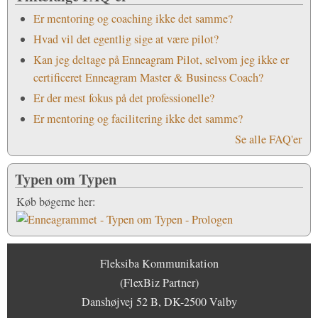
Er mentoring og coaching ikke det samme?
Hvad vil det egentlig sige at være pilot?
Kan jeg deltage på Enneagram Pilot, selvom jeg ikke er
certificeret Enneagram Master & Business Coach?
Er der mest fokus på det professionelle?
Er mentoring og facilitering ikke det samme?
Se alle FAQ'er
Typen om Typen
Køb bøgerne her:
Fleksiba Kommunikation
(FlexBiz Partner)
Danshøjvej 52 B, DK-2500 Valby