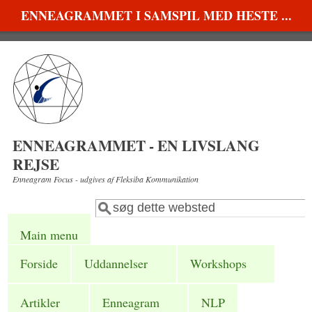
Gå til hovedindhold
ENNEAGRAMMET I SAMSPIL MED HESTE ...
ENNEAGRAMMET - EN LIVSLANG
REJSE
Enneagram Focus - udgives af Fleksiba Kommunikation
Søg
Søgefelt
Main menu
Forside
Uddannelser
Workshops
Artikler
Enneagram
NLP