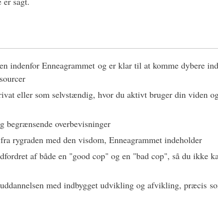
 er sagt.
viden indenfor Enneagrammet og er klar til at komme dybere in
sourcer
privat eller som selvstændig, hvor du aktivt bruger din viden o
 og begrænsende overbevisninger
ere fra rygraden med den visdom, Enneagrammet indeholder
 udfordret af både en "good cop" og en "bad cop", så du ikke 
ot uddannelsen med indbygget udvikling og afvikling, præcis s