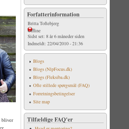
Forfatterinformation
Britta Toftebjerg
Offline
Sidst set:
8 år 6 måneder siden
Indmeldt:
22/04/2010 - 21:36
Blogs
Blogs (NlpFocus.dk)
Blogs (Fleksiba.dk)
Ofte stillede spørgsmål (FAQ)
Forretningsbetingelser
Site map
Tilfældige FAQ'er
 bliver
er,
Hvad er mentoring?