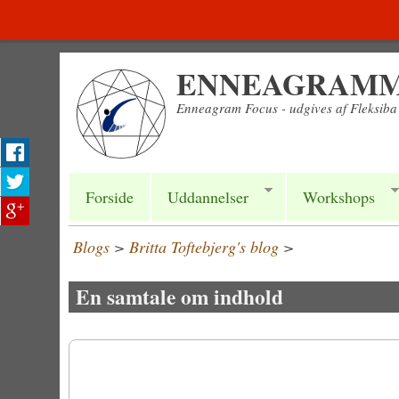
Gå til hovedindhold
ENNEAGRAMME
Enneagram Focus - udgives af Fleksib
Forside
Uddannelser
Workshops
Blogs
>
Britta Toftebjerg's blog
>
En samtale om indhold