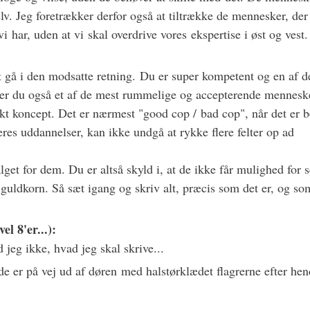
lv. Jeg foretrækker derfor også at tiltrække de mennesker, der
i har, uden at vi skal overdrive vores ekspertise i øst og vest. 
 gå i den modsatte retning. Du er super kompetent og en af d
 er du også et af de mest rummelige og accepterende menneske
kt koncept. Det er nærmest "good cop / bad cop", når det er b
jeres uddannelser, kan ikke undgå at rykke flere felter op ad
lget for dem. Du er altså skyld i, at de ikke får mulighed for s
 guldkorn. Så sæt igang og skriv alt, præcis som det er, og s
el 8'er...):
 jeg ikke, hvad jeg skal skrive...
ede er på vej ud af døren med halstørklædet flagrerne efter he