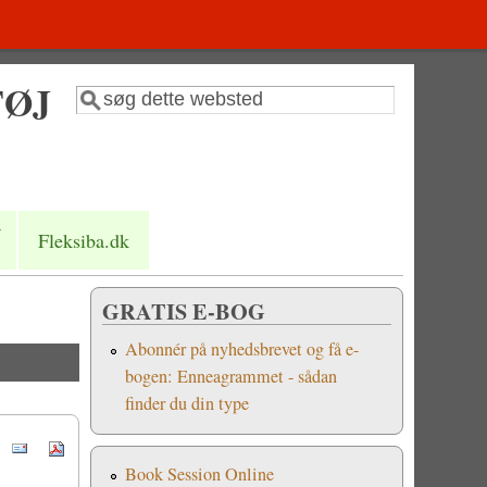
TØJ
Søg
Søgefelt
Fleksiba.dk
GRATIS E-BOG
Abonnér på nyhedsbrevet og få e-
bogen: Enneagrammet - sådan
finder du din type
Book Session Online