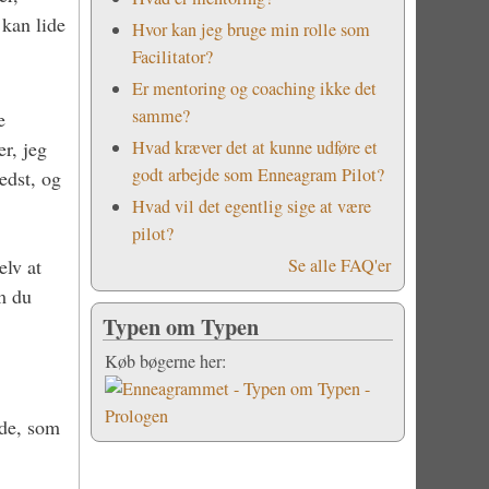
 kan lide
Hvor kan jeg bruge min rolle som
​
Facilitator?
Er mentoring og coaching ikke det
samme?
e
r, jeg
Hvad kræver det at kunne udføre et
godt arbejde som Enneagram Pilot?
edst, og
Hvad vil det egentlig sige at være
pilot?
elv at
Se alle FAQ'er
om du
Typen om Typen
Køb bøgerne her:
nde, som