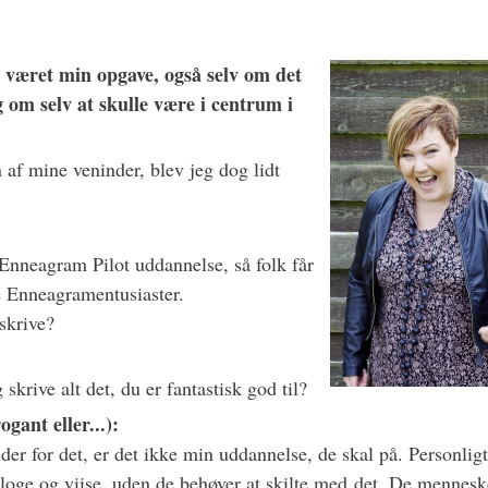
d været min opgave, også selv om det
ig om selv at skulle være i centrum i
af mine veninder, blev jeg dog lidt
s Enneagram Pilot uddannelse, så folk får
le Enneagramentusiaster.
skrive?
rive alt det, du er fantastisk god til?
ogant eller...):
er for det, er det ikke min uddannelse, de skal på. Personligt
 kloge og viise, uden de behøver at skilte med det. De mennesk