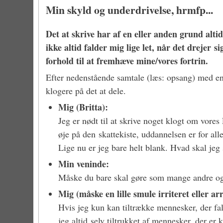
Min skyld og underdrivelse, hrmfp...
Det at skrive har af en eller anden grund alti
ikke altid falder mig lige let, når det drejer s
forhold til at fremhæve mine/vores fortrin.
Efter nedenstående samtale (læs: opsang) med en 
klogere på det at dele.
Mig (Britta):
Jeg er nødt til at skrive noget klogt om ​vore
øje på den skattekiste, uddannelsen er for al
Lige nu er jeg bare helt blank. Hvad skal jeg 
Min veninde:
Måske du bare skal gøre som mange andre og sk
Mig (måske en lille smule irriteret eller arr
Hvis jeg kun kan tiltrække mennesker, der fald
jeg altid selv tiltrukket af mennesker, der er