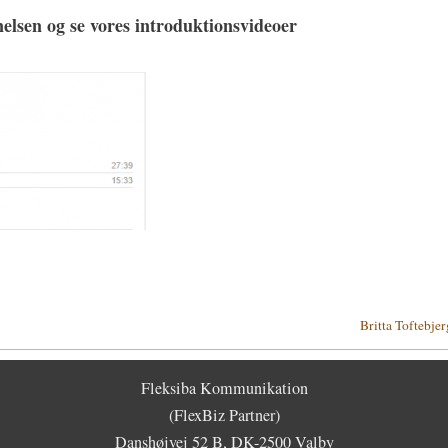
sen og se vores introduktionsvideoer
Britta Toftebjer
Fleksiba Kommunikation
(FlexBiz Partner)
Danshøjvej 52 B, DK-2500 Valby