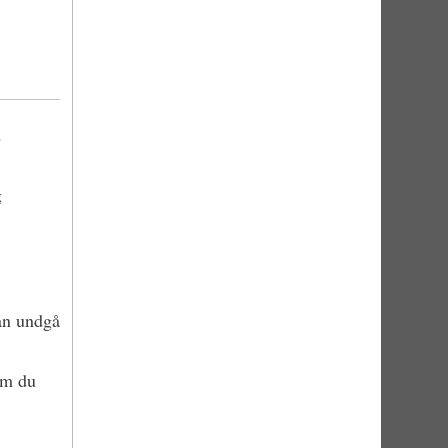
d
g
kan undgå
om du